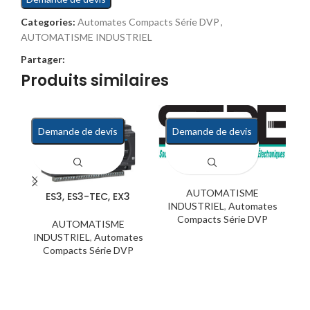
Categories:
Automates Compacts Série DVP
,
AUTOMATISME INDUSTRIEL
Partager:
Produits similaires
Demande de devis
Demande de devis
SE2
AUTOMATISME
ES3, ES3-TEC, EX3
INDUSTRIEL
,
Automates
I
Compacts Série DVP
AUTOMATISME
INDUSTRIEL
,
Automates
Compacts Série DVP