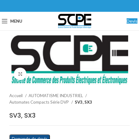
Devis
MENU
Cliquez pour agrandir
Accueil
AUTOMATISME INDUSTRIEL
Automates Compacts Série DVP
SV3, SX3
SV3, SX3
Demande de devis